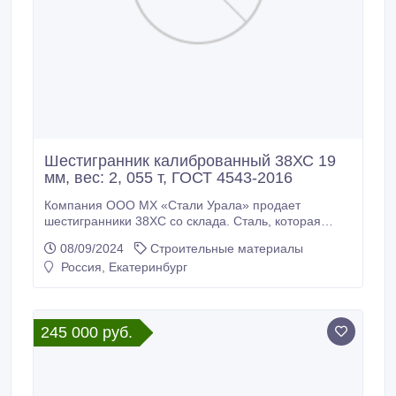
Шестигранник калиброванный 38ХС 19
мм, вес: 2, 055 т, ГОСТ 4543-2016
Компания ООО МХ «Стали Урала» продает
шестигранники 38ХС со склада. Сталь, которая
будет служить вам долгие годы. Доставка по всей
08/09/2024
Строительные материалы
России (от 100кг), экспорт в страны СНГ. *
Россия, Екатеринбург
Шестигранник калиброванный 38ХС 19 мм, вес: 2,
055 т, ГОСТ 8560-78, ГОСТ 4543-2016, 295000 руб.
с НДС * Еще из наличия: * Шестигранник
калиброванный 38ХС 22 мм, остаток: 1, 898 т, цена:
245 000 руб.
320000 руб.