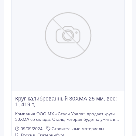
Круг калиброванный 30ХМА 25 мм, вес:
1, 419 т,
Компания ООО МХ «Стали Урала» продает круги
30ХМА со склада. Сталь, которая будет служить вам
долгие годы. Доставка по всей России (от 100кг),
09/09/2024
Строительные материалы
экспорт в страны СНГ. * Круг калиброванный 30ХМА
Россия, Екатеринбург
25 мм, вес: 1, 419 т, ГОСТ 7417-75 ГОСТ 1414-75,