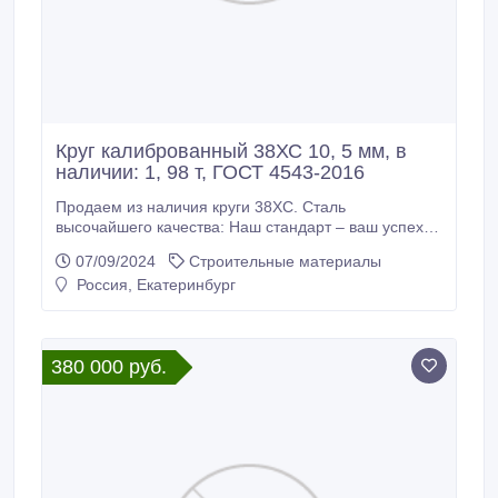
Круг калиброванный 38ХС 10, 5 мм, в
наличии: 1, 98 т, ГОСТ 4543-2016
Продаем из наличия круги 38ХС. Сталь
высочайшего качества: Наш стандарт – ваш успех.
Склад г. Екатеринбург. Доставка по России
07/09/2024
Строительные материалы
Производство РФ. * Круг калиброванный 38ХС 10, 5
Россия, Екатеринбург
мм, вес: 1, 98 т, отжиг ГОСТ 7417-75, ГОСТ 4543-
2016, 245000 руб. с НДС * Еще из наличия: * Круг
калиброванный 38ХС 10, 7 мм, остаток: 1, 04 т,
цена: 245000 руб.
380 000 руб.