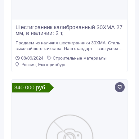
Шестигранник калиброванный 30ХМА 27
мм, в наличии: 2 т,
Продаем из наличия шестигранники 30ХМА. Сталь
высочайшего качества: Наш стандарт – ваш успех.
Склад г. Екатеринбург. Доставка по России
08/09/2024
Строительные материалы
Производство РФ. * Шестигранник калиброванный
Россия, Екатеринбург
30ХМА 27 мм, вес: 2 т, ГОСТ 8560-78, ГОСТ 4543-
2016, 380000 руб. с НДС * Еще из наличия: *
Шестигранник калиброванный 30ХМА 30 мм,
остаток: 6, 88 т, цена: 380000 руб.
340 000 руб.