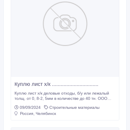
Куплю лист х/к ................................
Куплю лист х/к деловые отходы, б/у или лежалый
толщ. от 0, 8-2, 5мм в количестве до 40 тн. ООО
Альбатрос Россия, Челябинская область, г.
09/09/2024
Строительные материалы
Челябинск 8-963-512-59-68, 8-932-976-02-15, 8-951-
Россия, Челябинск
430-01-93 user589639@mail.ru,
userc739ce@yandex.ru. Skype: ilbaev230270.