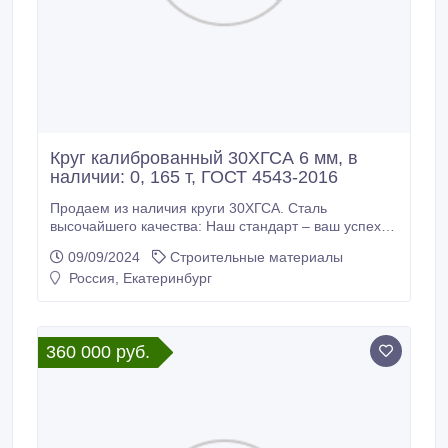
Круг калиброванный 30ХГСА 6 мм, в
наличии: 0, 165 т, ГОСТ 4543-2016
Продаем из наличия круги 30ХГСА. Сталь
высочайшего качества: Наш стандарт – ваш успех.
Склад г. Екатеринбург. Доставка по России
09/09/2024
Строительные материалы
Производство РФ. * Круг калиброванный 30ХГСА 6
Россия, Екатеринбург
мм, вес: 0, 165 т, ГОСТ 7417-75, ГОСТ 4543-2016,
310000 руб. с НДС * Еще из наличия: * Круг
калиброванный 30ХГСА 7 мм, остаток: 2, 964 т,
цена: 330000 руб.
360 000 руб.