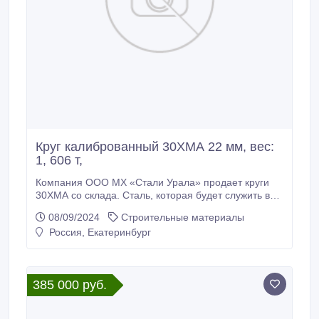
Круг калиброванный 30ХМА 22 мм, вес:
1, 606 т,
Компания ООО МХ «Стали Урала» продает круги
30ХМА со склада. Сталь, которая будет служить вам
долгие годы. Доставка по всей России (от 100кг),
08/09/2024
Строительные материалы
экспорт в страны СНГ. * Круг калиброванный 30ХМА
Россия, Екатеринбург
22 мм, вес: 1, 606 т, ГОСТ 7417-75 ГОСТ 1414-75,
340000 руб. с НДС * Еще из наличия: * Круг
калиброванный 30ХМА 25 мм, остаток: 1, 419 т,
цена: 340000 руб.
385 000 руб.