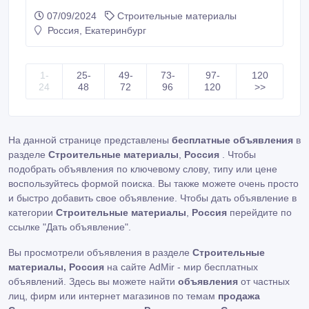
сертификатами Склад г. Екатеринбург. Доставка по
07/09/2024
Строительные материалы
России * Круг калиброванный 30ХМА 20, 3 мм, вес:
Россия, Екатеринбург
1, 32 т, ГОСТ 7417-75 ГОСТ 1414-75, 340000 руб. с
НДС * Еще из наличия: * Круг калиброванный
30ХМА 22 мм, остаток: 1, 606 т, цена: 340000 руб.
1-
25-
49-
73-
97-
120
24
48
72
96
120
>>
На данной странице представлены
бесплатные объявления
в
разделе
Строительные материалы
,
Россия
. Чтобы
подобрать объявления по ключевому слову, типу или цене
воспользуйтесь формой поиска. Вы также можете очень просто
и быстро добавить свое объявление. Чтобы дать объявление в
категории
Строительные материалы
,
Россия
перейдите по
ссылке
"Дать объявление"
.
Вы просмотрели объявления в разделе
Строительные
материалы, Россия
на сайте AdMir - мир бесплатных
объявлений. Здесь вы можете найти
объявления
от частных
лиц, фирм или интернет магазинов по темам
продажа