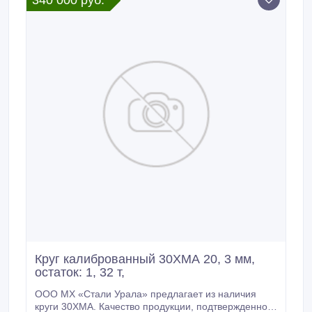
340 000 руб.
380000 руб.
Круг калиброванный 30ХМА 20, 3 мм,
остаток: 1, 32 т,
ООО МХ «Стали Урала» предлагает из наличия
круги 30ХМА. Качество продукции, подтвержденное