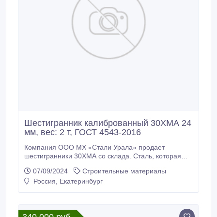
Шестигранник калиброванный 30ХМА 24
мм, вес: 2 т, ГОСТ 4543-2016
Компания ООО МХ «Стали Урала» продает
шестигранники 30ХМА со склада. Сталь, которая
будет служить вам долгие годы. Доставка по всей
07/09/2024
Строительные материалы
России (от 100кг), экспорт в страны СНГ. *
Россия, Екатеринбург
Шестигранник калиброванный 30ХМА 24 мм, вес: 2
т, ГОСТ 8560-78, ГОСТ 4543-2016, 380000 руб. с
НДС * Еще из наличия: * Шестигранник
калиброванный 30ХМА 27 мм, остаток: 2 т, цена: