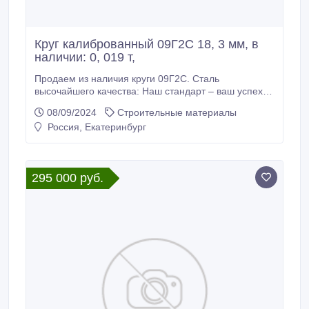
Круг калиброванный 09Г2С 18, 3 мм, в
наличии: 0, 019 т,
Продаем из наличия круги 09Г2С. Сталь
высочайшего качества: Наш стандарт – ваш успех.
Склад г. Екатеринбург. Доставка по России
08/09/2024
Строительные материалы
Производство РФ. * Круг калиброванный 09Г2С 18,
Россия, Екатеринбург
3 мм, вес: 0, 019 т, ГОСТ 4543-71 ТУ 1140-076-
00187240-2011, 280000 руб. с НДС * Еще из
наличия: * Круг калиброванный 09Г2С 18, 34 мм,
остаток: 1, 478 т, цена: 280000 руб.
295 000 руб.