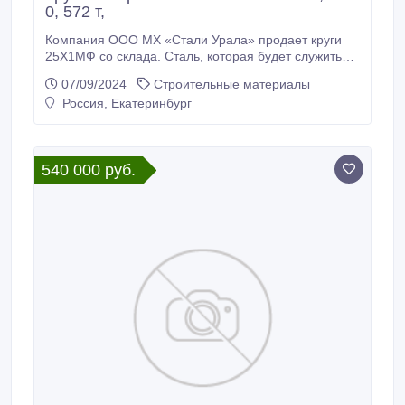
0, 572 т,
Компания ООО МХ «Стали Урала» продает круги
25Х1МФ со склада. Сталь, которая будет служить
вам долгие годы. Доставка по всей России (от
07/09/2024
Строительные материалы
100кг), экспорт в страны СНГ. * Круг калиброванный
Россия, Екатеринбург
25Х1МФ 22 мм, вес: 0, 572 т, ГОСТ 1414-75 ГОСТ
7417-75, 360000 руб. с НДС * Еще из наличия: * Круг
калиброванный 25Х1МФ 25 мм, остаток: 0, 687 т,
цена: 360000 руб.
540 000 руб.