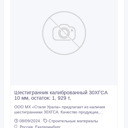
Шестигранник калиброванный 30ХГСА
10 мм, остаток: 1, 929 т,
ООО МХ «Стали Урала» предлагает из наличия
шестигранники 30ХГСА. Качество продукции,
подтвержденное сертификатами Склад г.
08/09/2024
Строительные материалы
Екатеринбург. Доставка по России * Шестигранник
Россия, Екатеринбург
калиброванный 30ХГСА 10 мм, вес: 1, 929 т, РТ-