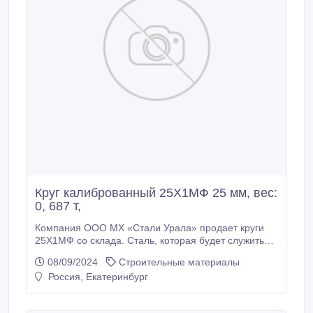
Круг калиброванный 25Х1МФ 25 мм, вес:
0, 687 т,
Компания ООО МХ «Стали Урала» продает круги
25Х1МФ со склада. Сталь, которая будет служить
вам долгие годы. Доставка по всей России (от
08/09/2024
Строительные материалы
100кг), экспорт в страны СНГ. * Круг калиброванный
Россия, Екатеринбург
25Х1МФ 25 мм, вес: 0, 687 т, ГОСТ 1414-75 ГОСТ
7417-75, 360000 руб. с НДС * Еще из наличия: * Круг
калиброванный 25Х1МФ 27, 68 мм, остаток: 0, 666 т,