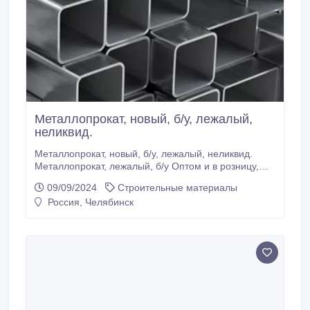
Металлопрокат, новый, б/у, лежалый,
неликвид.
Металлопрокат, новый, б/у, лежалый, неликвид.
Металлопрокат, лежалый, б/у Оптом и в розницу,
большой ассортимент чёрного и нержавеющего
09/09/2024
Строительные материалы
металлопроката. 1. Инструментальная
Россия, Челябинск
нелегированная сталь 2. Инструментальная
легированная сталь 3. Жаропрочные и
коррозионностойкие стали 4. Рессорно-пружинная
сталь 5.