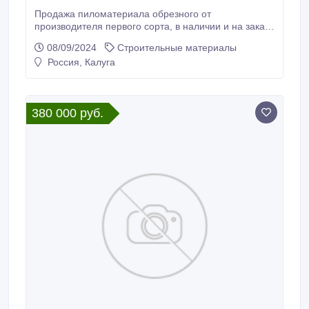
Продажа пиломатериала обрезного от
производителя первого сорта, в наличии и на заказ,
оптом и в розницу. (Брус, Брусок, Доска).
08/09/2024
Строительные материалы
Находимся г.Калуга, ул.Зерновая, 10а. тел. 8-977-
Россия, Калуга
554-39-32 - Павел; 8-980-553-47-89 - Андрей.
380 000 руб.