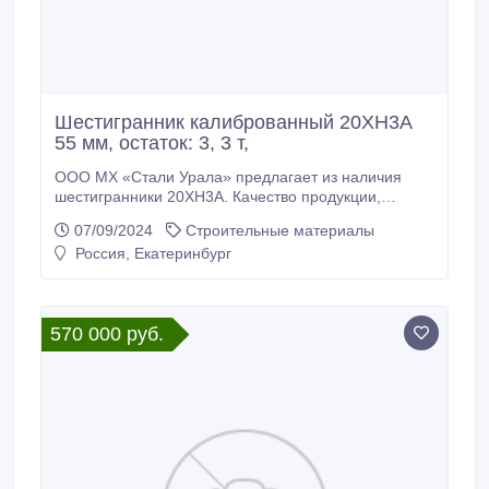
Шестигранник калиброванный 20ХН3А
55 мм, остаток: 3, 3 т,
ООО МХ «Стали Урала» предлагает из наличия
шестигранники 20ХН3А. Качество продукции,
подтвержденное сертификатами Склад г.
07/09/2024
Строительные материалы
Екатеринбург. Доставка по России * Шестигранник
Россия, Екатеринбург
калиброванный 20ХН3А 55 мм, вес: 3, 3 т, ГОСТ
8560-78 ГОСТ 4543-2016, 540000 руб. с НДС * Еще
из наличия: * Шестигранник калиброванный 20ХН3А
30 мм, остаток: 1, 1 т, цена: 540000 руб.
570 000 руб.