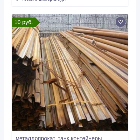
340000 руб. с НДС * Еще из наличия: * Круг
калиброванный 30ХМА 27, 6 мм, остаток: 1, 851 т,
цена: 340000 руб.
10 руб.
металлопрокат, танк-контейнеры,