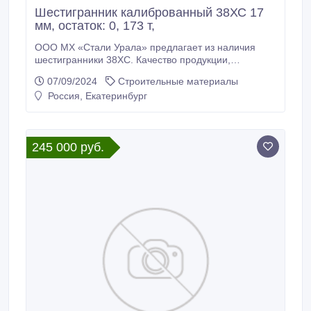
Шестигранник калиброванный 38ХС 17
мм, остаток: 0, 173 т,
ООО МХ «Стали Урала» предлагает из наличия
шестигранники 38ХС. Качество продукции,
подтвержденное сертификатами Склад г.
07/09/2024
Строительные материалы
Екатеринбург. Доставка по России * Шестигранник
Россия, Екатеринбург
калиброванный 38ХС 17 мм, вес: 0, 173 т, ГОСТ
8560-78, ГОСТ 4543-2016, 295000 руб. с НДС * Еще
из наличия: * Шестигранник калиброванный 38ХС
19 мм, остаток: 2, 055 т, цена: 295000 руб.
245 000 руб.