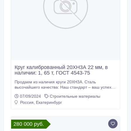
Круг калиброванный 20ХН3А 22 мм, в
наличии: 1, 65 т, ГОСТ 4543-75
Продаем из наличия круги 20ХН3А. Сталь
высочайшего качества: Наш стандарт – ваш успех.
Склад г. Екатеринбург. Доставка по России
07/09/2024
Строительные материалы
Производство РФ. * Круг калиброванный 20ХН3А 22
Россия, Екатеринбург
мм, вес: 1, 65 т, ГОСТ 7417-75, ГОСТ 4543-75,
570000 руб. с НДС * Еще из наличия: * Круг
калиброванный 20ХН3А 24 мм, остаток: 2, 627 т,
цена: 570000 руб.
280 000 руб.