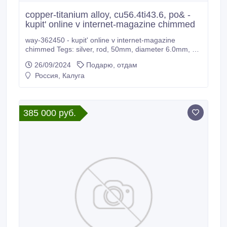
copper-titanium alloy, cu56.4ti43.6, po& -
kupit' online v internet-magazine chimmed
way-362450 - kupit' online v internet-magazine
chimmed Tegs: silver, rod, 50mm, diameter 6.0mm, as
d& - kupit' online v internet-magazine chimmed tin, foil
26/09/2024
Подарю, отдам
300x300mm, thickness 0.20mm, & - kupit' online v
Россия, Калуга
internet-magazine chimmed iron, rod, 100mm,
diameter 6.
385 000 руб.