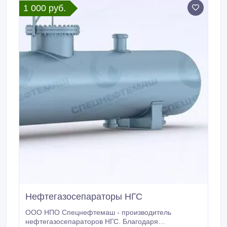
1 000 руб.
агропромышленной отраслей.
Нефтегазосепараторы НГС
ООО НПО Спецнефтемаш - производитель
нефтегазосепараторов НГС. Благодаря