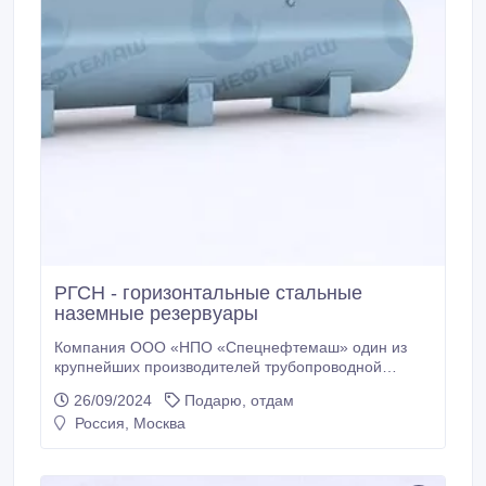
РГСН - горизонтальные стальные
наземные резервуары
Компания ООО «НПО «Спецнефтемаш» один из
крупнейших производителей трубопроводной
арматуры, емкостных приборов разного
26/09/2024
Подарю, отдам
назначения, резервуарной техники. Приоритетное
Россия, Москва
направление деятельности заключается в
проектировании и разработке, а также изготовлении
резервуаров и емкостей, сосудов для
машиностроительной, химической, газовой,