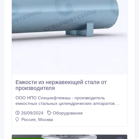
Емкости из нержавеющей стали от
производителя
ООО НПО Спецнефтемаш - производитель
емкостных стальных цилиндрических аппаратов.
Благодаря собственному производству мы
26/09/2024
Оборудование
предлагаем конкурентные цены на рынках РФ и
Россия, Москва
СНГ. Мы предлагаем новые Аппараты емкостные
стальные цилиндрические отличного качества по
низким ценам. На нашем складе в наличии
Аппараты емкостные стальные цилиндрические