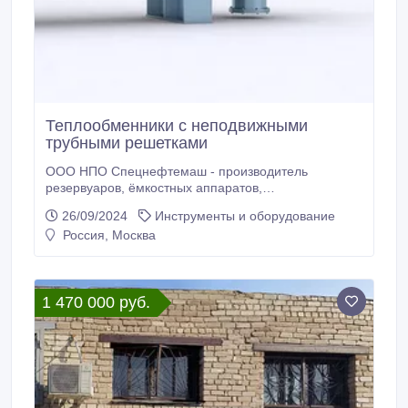
Теплообменники с неподвижными
трубными решетками
ООО НПО Спецнефтемаш - производитель
резервуаров, ёмкостных аппаратов,
сепарационного оборудования, теплообменного
26/09/2024
Инструменты и оборудование
оборудования и запорно-регулирующей арматуры.
Россия, Москва
Благодаря собственному производству мы
предлагаем конкурентные цены на рынках РФ и
СНГ. Мы предлагаем новые Теплообменники с
неподвижными трубными решетками отличного
1 470 000 руб.
качества по низким ценам.