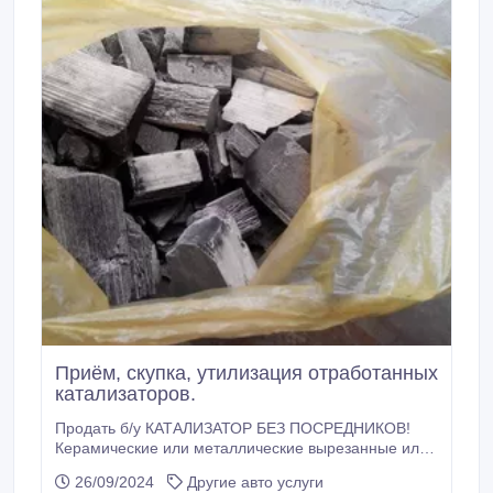
Приём, скупка, утилизация отработанных
катализаторов.
Продать б/у КАТАЛИЗАТОР БЕЗ ПОСРЕДНИКОВ!
Керамические или металлические вырезанные или
выбитые внутренности с промышленных и
26/09/2024
Другие авто услуги
автомобильных катализаторов (нейтрализаторов), с