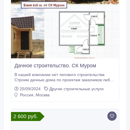
Дачное строительство. СК Муром
В нашей компании нет типового строительства.
Строим дачные дома по проектам заказчиков либо
совместно с заказчиками составляем проект
25/09/2024
Другие строительные услуги
будущего дома исходя из их пожеланий. Такой
Россия, Москва
подход к делу позволяет более конкретно учесть, а
затем и воплотить в жизнь, оптимальную
планировку строящегося здания. Производим
работы «под ключ».
2 600 руб.