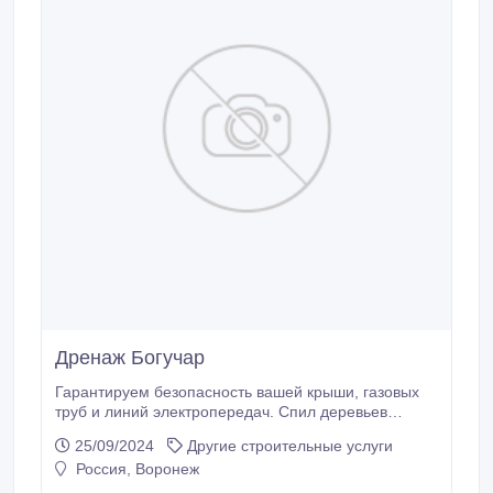
Дренаж Богучар
Гарантируем безопасность вашей крыши, газовых
труб и линий электропередач. Спил деревьев
методом промышленного альпинизма. Абрамовка.
25/09/2024
Другие строительные услуги
Вывезти мусор. Аккуратно по доступным ценам.
Россия, Воронеж
Спилить деревья и ветки бензопилами область.
Новая Усмань. Расчистка участок. Мы работаем в