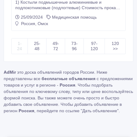
1) Костыли подмышечные алюминиевые и
подлокотниковые (подлогтевые) Стоимость проката
1-ый месяц 14 рублей/сутки, 2-ой месяц 9 рублей/
25/09/2024
Медицинская помощь
сутки, 3-ий месяц 8 рублей/сутки, 4-ий месяц 7
Россия, Омск
рублей/сутки, 5-ий месяц 7 рублей/сутки, 6-ий месяц
5 рублей/сутки, Залог 1000 рублей. 2) Костыли
детские деревянные или алюминиевые Стоимость
проката 1-ый месяц 10 рублей/сутки, 2-ой месяц 10
1-
25-
49-
73-
97-
120
рублей/сутки, 3-ий месяц 8 рублей/сутки, 4-ий месяц
24
48
72
96
120
>>
5 рублей/сутки, 5-ий месяц 5 рублей/сутки, 6-ий
месяц 5 рублей/сутки, Залог 1000 рублей.
AdMir
это доска объявлений городов России. Ниже
представлены все
бесплатные объявления
с предложениями
товаров и услуг в регионе -
Россия
. Чтобы подобрать
объявления по ключевому слову, типу или цене воспользуйтесь
формой поиска. Вы также можете очень просто и быстро
добавить свое объявление. Чтобы добавить объявление в
регион
Россия
, перейдите по ссылке
"Дать объявление"
.