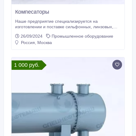
Компесаторы
Наше предприятие специализируется на
изготовлении и поставке сильфонных, линзовых,
сальниковых компенсаторах. Компенсаторы
26/09/2024
Промышленное оборудование
сильфонные и линзовые бывают осевыми,
Россия, Москва
угловыми, сдвиговыми; они универсальны для
тепловых сетей и ТЭЦ, металлургических и горно-
обогатительных комбинатов,
нефтегазодобывающих и перерабатывающих
1 000 руб.
заводов, а также применяются на проектирующихся
и строящихся трубопроводах.