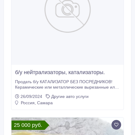
б/у нейтрализаторы, катализаторы.
Продать б/у КАТАЛИЗАТОР БЕЗ ПОСРЕДНИКОВ!
Керамические или металлические вырезанные или
выбитые внутренности с промышленных и
26/09/2024
Другие авто услуги
автомобильных катализаторов (нейтрализаторов), с
Россия, Самара
сажевых фильтров покупаем дорого в Самаре.
Интересуют лишь извлечённые внутренности, сама
начинка, вставка, картридж без асбеста, паронита,
ваты.
25 000 руб.