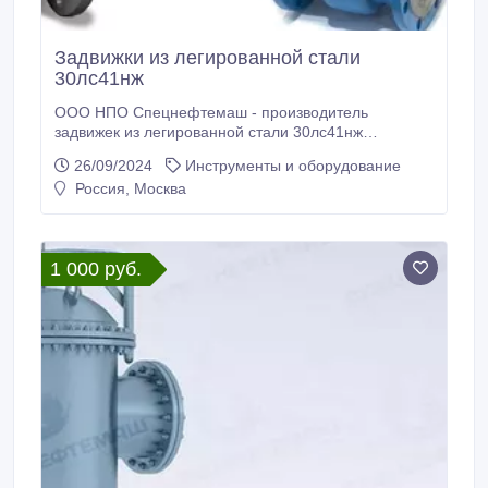
Задвижки из легированной стали
30лс41нж
ООО НПО Спецнефтемаш - производитель
задвижек из легированной стали 30лс41нж
Благодаря собственному производству мы
26/09/2024
Инструменты и оборудование
предлагаем конкурентные цены на рынках РФ и
Россия, Москва
СНГ. Задвижка из легированной стали 30лс41нж
применяется в качестве запорных устройств на
жидкие, газообразные неагрессивные
нефтепродукты, газ, воду и пар.
1 000 руб.