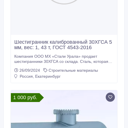
Шестигранник калиброванный 30ХГСА 5
мм, вес: 1, 43 т, ГОСТ 4543-2016
Компания ООО МХ «Стали Урала» продает
шестигранники 30ХГСА со склада. Сталь, которая
будет служить вам долгие годы. Доставка по всей
26/09/2024
Строительные материалы
России (от 100кг), экспорт в страны СНГ. *
Россия, Екатеринбург
Шестигранник калиброванный 30ХГСА 5 мм, вес: 1,
43 т, ГОСТ 8560-78, ГОСТ 4543-2016, 385000 руб. с
НДС * Еще из наличия: * Шестигранник
калиброванный 30ХГСА 5, 5 мм, остаток: 0, 4 т,
1 000 руб.
цена: 385000 руб.