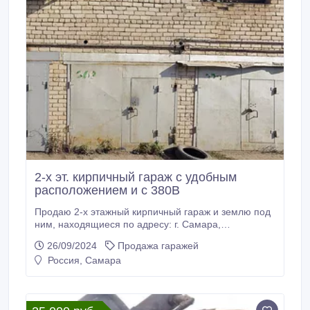
2-х эт. кирпичный гараж с удобным
расположением и с 380В
Продаю 2-х этажный кирпичный гараж и землю под
ним, находящиеся по адресу: г. Самара,
Промышленный район, ул. 22 Партсъезда, д. 201,
26/09/2024
Продажа гаражей
тер. ГСК 749 1-я очередь (напротив Парк Хауса,
Россия, Самара
прилегает к территории завода имени А. М.
Тарасова) 1эт. + 2эт. = 34, 3м2 + погреб примерно
9м2 Земля в собственности. Напряжение: 220В +
380В Охраняемая территория.