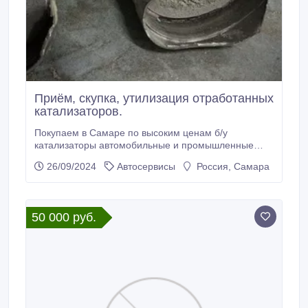
Приём, скупка, утилизация отработанных
катализаторов.
Покупаем в Самаре по высоким ценам б/у
катализаторы автомобильные и промышленные
оптом и в розницу. Приём автомобильных б/у
26/09/2024
Автосервисы
Россия, Самара
катализаторов всех видов и типов. Скупаем
керамические, металлические катализаторы,
промышленные и сажевые фильтры. Интересует
лишь то, что внутри катализатора, сама начинка,
50 000 руб.
вставка, картридж БЕЗ асбеста, паронита, ваты.