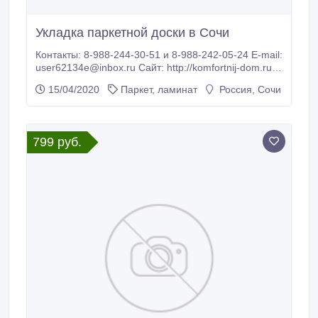
Укладка паркетной доски в Сочи
Контакты: 8-988-244-30-51 и 8-988-242-05-24 Е-mail:
user62134e@inbox.ru Сайт: http://komfortnij-dom.ru
Паркетная доска это многослойное деревянное
15/04/2020
Паркет, ламинат
Россия, Сочи
напольное покрытие. В отличие от ламината, что в
основе имеет древесноволокнистую плиту,
паркетная доска состоит из натурального дерева,
что позволяет в дальнейшем произвести
799 руб.
обновление защитного слоя (лака, масла).