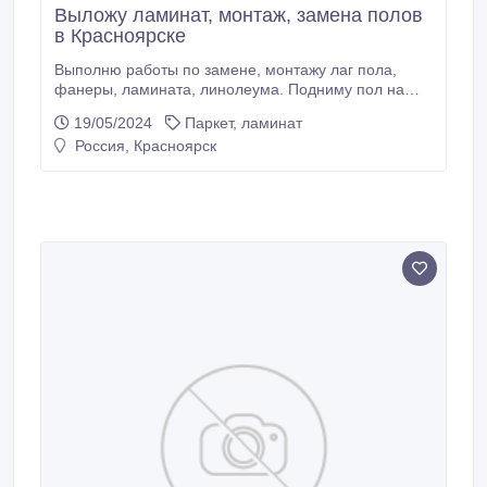
Выложу ламинат, монтаж, замена полов
в Красноярске
Выполню работы по замене, монтажу лаг пола,
фанеры, ламината, линолеума. Подниму пол на
необходимую высоту. Устройство теплого
19/05/2024
Паркет, ламинат
электропола. А так же любые плотницкие работы.
Россия, Красноярск
Обшивка вагонкой, гипсокартоном. Изготовлю
шкафчики на балконе или на даче, стеллажи в
кладовках, гаражах, подиумы, ниши и прочее.