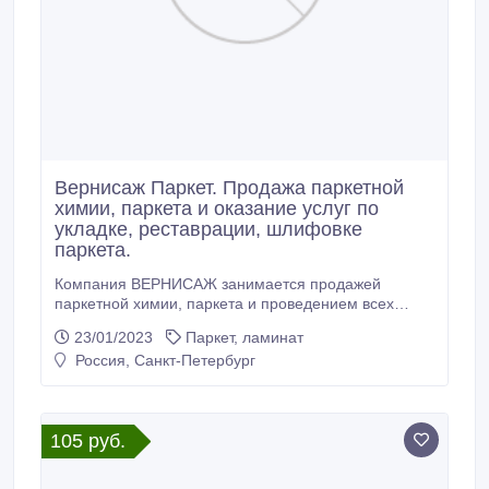
Вернисаж Паркет. Продажа паркетной
химии, паркета и оказание услуг по
укладке, реставрации, шлифовке
паркета.
Компания ВЕРНИСАЖ занимается продажей
паркетной химии, паркета и проведением всех
видов паркетных работ. Дата основания - 1994 год и
23/01/2023
Паркет, ламинат
за годы стала самой известной в Санкт-Петербурге
Россия, Санкт-Петербург
и Москве паркетной компанией. Наши специалисты
помогут вам в укладывании нового паркета, а также
выполнят все сопутствующие работы.
105 руб.