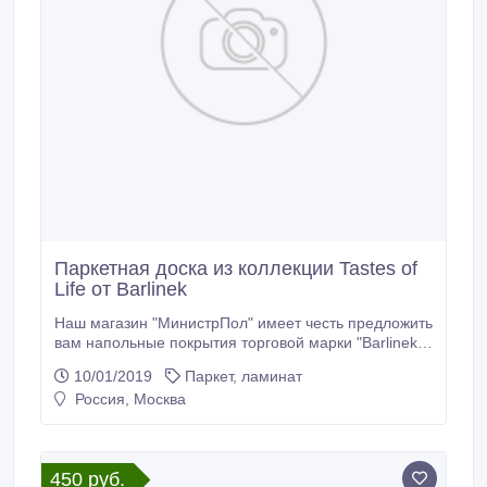
Паркетная доска из коллекции Tastes of
Life от Barlinek
Наш магазин "МинистрПол" имеет честь предложить
вам напольные покрытия торговой марки "Barlinek"
и в частности паркетную доску из коллекции "Tastes
10/01/2019
Паркет, ламинат
of Life", хорошо зарекомендовавшую себя
Россия, Москва
благодаря качеству, соответствующему
европейским и мировым стандартам.
Однополосные трёхслойные доски этой коллекции
имеют длину 2200 мм, ширину 180 мм и толщину
450 руб.
14мм.