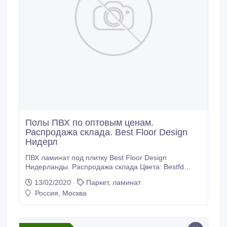
Полы ПВХ по оптовым ценам.
Распродажа склада. Best Floor Design
Нидерл
ПВХ ламинат под плитку Best Floor Design
Нидерланды. Распродажа склада Цвета: Bestfd
Shtroks Light Gray 21005, Beige 21001, White 21002,
13/02/2020
Паркет, ламинат
Chocolate 21004, Dark Gray 21003 Размер планок
Россия, Москва
603х305х6 мм Количество в коробке 10 шт
Упаковка(ДхШхВ) 620*330*70 мм в коробке 1, 84 м2
Вес коробки 12, 9 кг Вес 6, 881 кг на 1 кв.