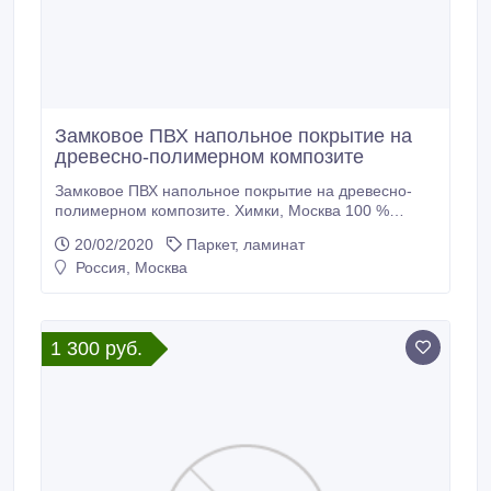
Замковое ПВХ напольное покрытие на
древесно-полимерном композите
Замковое ПВХ напольное покрытие на древесно-
полимерном композите. Химки, Москва 100 %
Влагостойкость Класс износостойкости 33 Цена от
20/02/2020
Паркет, ламинат
799 руб/кв.м Экологический чистый Без заноз и
Россия, Москва
трещин Не деформируется Термин «древесно-
полимерный композит» означает материал,
содержащий древесную составляющую - как
наполнитель или армирующий элемент - и
1 300 руб.
полимерное связующее (матрицу).