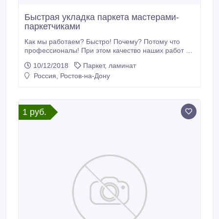
Быстрая укладка паркета мастерами-
паркетчиками
Как мы работаем? Быстро! Почему? Потому что
профессионалы! При этом качество наших работ на
высоком уровне, ведь занимаясь только полами
10/12/2018
Паркет, ламинат
больше 10 лет, мы приобрели огромный опыт. На
Россия, Ростов-на-Дону
нашем счету гостиницы, клубы, рестораны и
конечно квартиры, дома. Такой материал как паркет,
укладка которого бывает, разнообразна, служит
долго и выглядит великолепно.
1 руб.