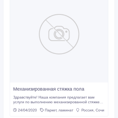
Механизированная стяжка пола
Здравствуйте! Наша компания предлагает вам
услуги по выполнению механизированной стяжке
пола. Мы на рынке уже более 10-ти лет!
24/04/2020
Паркет, ламинат
Россия, Сочи
ПРЕИМУЩЕСТВА СТЯЖКИ: 1. Идеально ровный
пол, готовый к укладке ламината, плитки,