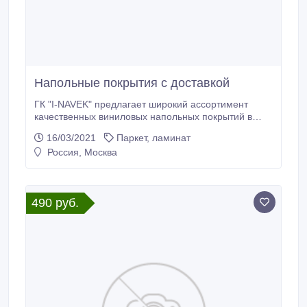
Напольные покрытия с доставкой
ГК "I-NAVEK" предлагает широкий ассортимент
качественных виниловых напольных покрытий в
разных цветах, от ведущих сертифицированных
16/03/2021
Паркет, ламинат
брендов. В интернет-магазине "I-NAVEK" есть
Россия, Москва
собственный call-центр, что позволяет осуществлять
качественные консультации и прием заказов. Свой
склад дает возможность иметь все товары в
наличии, собственная служба доставки быстро
490 руб.
доставит заказ по месту требования.