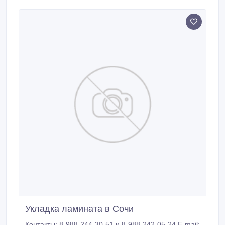
линолеума и т.д. 2.Короткие сроки выполнения
работ (до 300 кв.м. за день) 3.Никакой грязи (после
нас всегда чисто) 4.
Укладка ламината в Сочи
Контакты: 8-988-244-30-51 и 8-988-242-05-24 Е-mail: