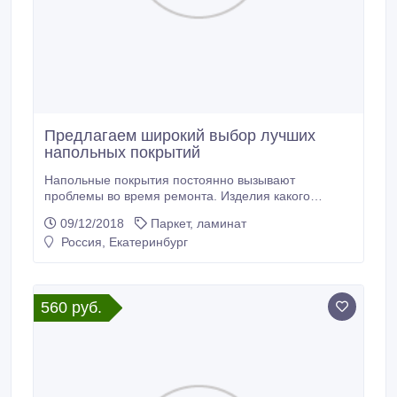
Предлагаем широкий выбор лучших
напольных покрытий
Напольные покрытия постоянно вызывают
проблемы во время ремонта. Изделия какого
производителя купить, керамогранит или доска,
09/12/2018
Паркет, ламинат
искусственные или натуральные фактуры?
Россия, Екатеринбург
Действительно, так сразу и не отыскать решение.
Конечно, если не отправиться в интернет-магазин
"ЭльХолл", что функционирует в сфере реализации
покрытий для пола для обустройства какого-угодно
560 руб.
помещения.