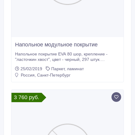
Напольное модульное покрытие
Напольное покрытие EVA 80 шор, крепление -
"ласточкин хвост", цвет - черный, 297 штук.
Идеально подходит для тренажерных и спортивных
25/02/2019
Паркет, ламинат
залов. Цена 480 руб за 1 шт..
Россия, Санкт-Петербург
3 760 руб.