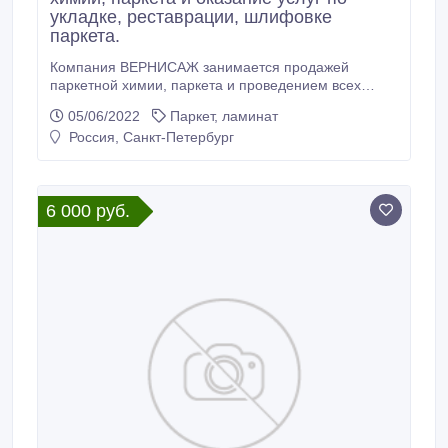
укладке, реставрации, шлифовке
паркета.
Компания ВЕРНИСАЖ занимается продажей
паркетной химии, паркета и проведением всех
видов паркетных работ. Дата основания - 1994 год и
05/06/2022
Паркет, ламинат
за годы стала самой известной в Санкт-Петербурге
Россия, Санкт-Петербург
и Москве паркетной компанией. Наши специалисты
помогут вам в укладывании нового паркета, а также
выполнят все сопутствующие работы.
6 000 руб.