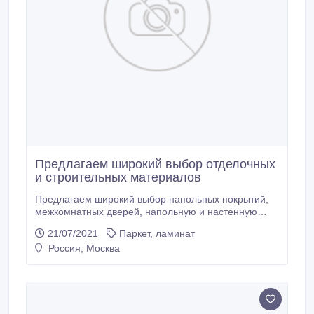
Предлагаем широкий выбор отделочных
и строительных материалов
Предлагаем широкий выбор напольных покрытий,
межкомнатных дверей, напольную и настенную
плитку, керамогранит, электрику и дверную
21/07/2021
Паркет, ламинат
фурнитуры от популярных торговых марок. Все
Россия, Москва
товары в розницу и оптом на lafaen.ru..