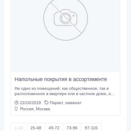
Напольные покрытия в ассортименте
Ни одно из помещений, как общественное, так и
расположенное в квартире или в частном доме, не
может обойтись без стен, без потолка, без пола. В
22/10/2018
Паркет, ламинат
свою очередь полы обязательно должны иметь свои
Россия, Москва
покрытия - обычную половую доску, паркет или
ламинат, можно рассмотреть и пробковые
варианты. Для каждого случая служат
определённые виды напольных покрытий,
1-24
25-48
49-72
73-96
97-116
имеющие при определённых условиях свои