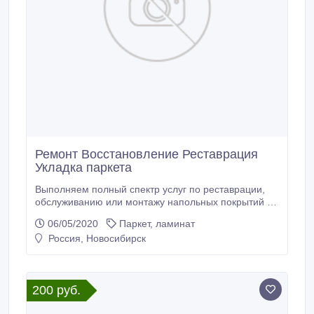
Ремонт Восстановление Реставрация
Укладка паркета
Выполняем полный спектр услуг по реставрации,
обслуживанию или монтажу напольных покрытий из
натурального дерева (паркет, массивная доска
06/05/2020
Паркет, ламинат
пола): Разборка / ДЕМОНТАЖ старых полов,
Россия, Новосибирск
ПОДГОТОВКА основания (бетонное, фанерное,
лаговая конструкция), УКЛАДКА напольных
покрытий (массивная доска, паркетная инженерная
доска; штучный, модульный, художественный
200 руб.
паркет, ламинат, пробковое покрытие и т.