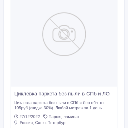
Циклевка паркета без пыли в СПб и ЛО
Циклевка паркета без пыли в СПб и Лен обл. от
105руб (скидка 30%). Любой метраж за 1 день.
Безвредный эко лак. Реставрируем паркет из
27/12/2022
Паркет, ламинат
любого состояния. Мастера Петербуржцы, 30 лет
Россия, Санкт-Петербург
опыта. Шлифовка паркета Цена от 160руб м2.