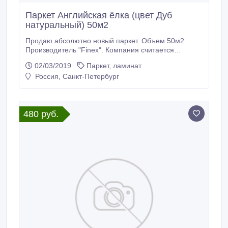
Паркет Английская ёлка (цвет Дуб
натуральный) 50м2
Продаю абсолютно новый паркет. Объем 50м2.
Производитель "Finex". Компания считается
лидером по производству паркета. Технические
02/03/2019
Паркет, ламинат
характеристики: - Укладка "Английская ёлка". -
Россия, Санкт-Петербург
Конструкция "Arte Tech" (инженерная доска;
является более стабильной к влаге и долговечной
конструкцией полов по сравнению с полами из
массива).
480 руб.