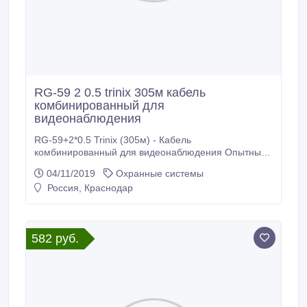
RG-59 2 0.5 trinix 305м кабель
комбинированный для
видеонаблюдения
RG-59+2*0.5 Trinix (305м) - Кабель
комбинированный для видеонаблюдения Опытные
специалисты нашей компании могут выполнить
04/11/2019
Охранные системы
монтаж системы контроля доступа, системы
Россия, Краснодар
видеонаблюдения, системы охранной сигнализации
ОПТОВЫМ ПОКУПАТЕЛЯМ И МОНТАЖНЫМ
ОРГАНИЗАЦИЯМ СКИДКИ до 40% Кабель RG-
690CU жила 1, 12 Cu, оплетка фольга Аl+48*0, 12
582 руб.
Аl+Cu 90% отличный вариант кабеля для прокладки
аналогового или HD-SDI-видеонаблюдения.