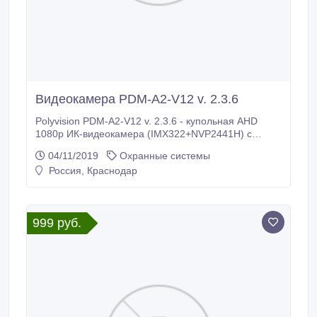
Видеокамера PDM-A2-V12 v. 2.3.6
Polyvision PDM-A2-V12 v. 2.3.6 - купольная AHD
1080p ИК-видеокамера (IMX322+NVP2441H) с
вариофокальным объективом. Процессор NextChip
04/11/2019
Охранные системы
(NVP2441H), матрица 1/3" Sony Exmor CMOS
Россия, Краснодар
(IMX322). Разрешение HD 1080p при мин.
чувствительности люкс. Функции - 3DNR, AWB, BLC,
D-WDR, AGC. Вариофокальный мегапиксельный
объектив 2.
999 руб.