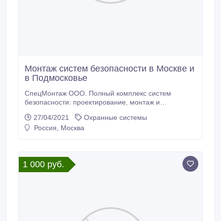
Монтаж систем безопасности в Москве и
в Подмосковье
СпецМонтаж ООО. Полный комплекс систем
безопасности: проектирование, монтаж и
техническое обслуживание. Охранная, пожарная,
27/04/2021
Охранные системы
тревожная сигнализация, системы
Россия, Москва
видеонаблюдения и контроля доступа без
предоплаты.Защита материальных ценностей.
Охрана периметра. Мониторинг 24/7. Веб сайт:
https://signalizacia-spec-mc.
1 000 руб.