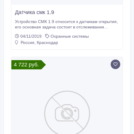
Датчика смк 1.9
Устройство СМК 1.9 относится к датчикам открытия,
его основная задача состоит в отслеживании
момента открывания дверей, люков, окон, сейфов.
04/11/2019
Охранные системы
СМК 1.9 – самоклеющийся датчик, поэтому он
Россия, Краснодар
чрезвычайно удобен в монтаже. Сегодня мы имеем
возможность предложить Вам это датчик всего по 79
рублей при покупке 20 штук.
4 722 руб.