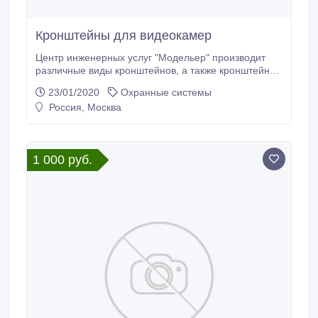
Кронштейны для видеокамер
Центр инженерных услуг "Модельер" производит
различные виды кронштейнов, а также кронштейны
для видеокамер. У нас Вы можете заказать: -
23/01/2020
Охранные системы
кронштейн для крепления видеокамеры; -
Россия, Москва
кронштейн для видеокамеры на столб; - кронштейн
для видеокамеры уличной; - кронштейн для
установки видеокамеры; - кронштейн настенный
для видеокамер.
1 000 руб.