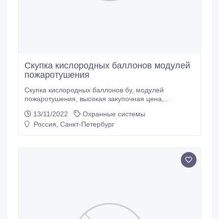
Скупка кислородных баллонов модулей
пожаротушения
Скупка кислородных баллонов бу, модулей
пожаротушения, высокая закупочная цена,
постоянно, в любом количестве и состоянии,
13/11/2022
Охранные системы
пригодных для дальнейшего использования. Скупка
Россия, Санкт-Петербург
кислородных баллонов бу, а так же покупаем
модулей пожаротушения разного года выпуска, а
так же покупаем: из под фреона, хладона,
аргоновые, углекислотные, гелиевые, хладоновые и
фреоновые, водородные, азотные, под газовые
смеси, сжатый воздух и др.