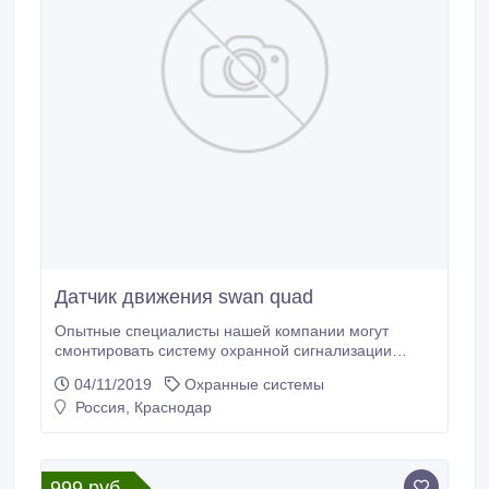
Датчик движения swan quad
Опытные специалисты нашей компании могут
смонтировать систему охранной сигнализации
любой конфигурации ОПТОВЫМ ПОКУПАТЕЛЯМ И
04/11/2019
Охранные системы
МОНТАЖНЫМ ОРГАНИЗАЦИЯМ СКИДКИ Датчик
Россия, Краснодар
движения SWAN Quad (производство Израиль),
является одним из лидеров по продажам среди
датчиков движения внутренней установки, за счет
высокой надежности, исключительного уровеня
999 руб.
способности обнаружения и устойчивости для