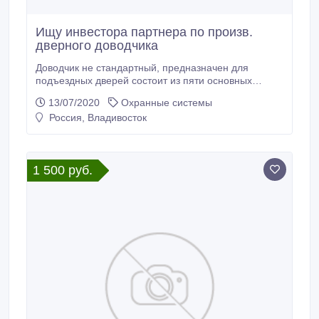
Ищу инвестора партнера по произв.
дверного доводчика
Доводчик не стандартный, предназначен для
подъездных дверей состоит из пяти основных
деталей которые изготавливаются на токарном и
13/07/2020
Охранные системы
фрезерном(фрезерные работы минимальны и
Россия, Владивосток
просты ) станке, еще два винта шайба и два
подшипника не много масла, часть деталей можно
даже отдельно не вытачивать их можно купить в
магазине Технологически конструкция очень
1 500 руб.
простая выточить можно на любом станке.