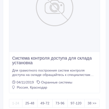
Система контроля доступа для склада
установка
Для грамотного построения систем контроля
доступа на складе обращайтесь к специалистам
нашей, которые учтут все индивидуальные
04/11/2019
Охранные системы
особенности Вашего складского помещения,
Россия, Краснодар
индивидуальные требования со стороны заказчика.
От простейших систем ограничения входа в склад
до систем со сложным программным обеспечением
– учетом рабочего времени, контролем транспорта,
1-24
25-48
49-72
73-96
97-120
38 >>
погрузчиков и весов, запись архивных событий и т.