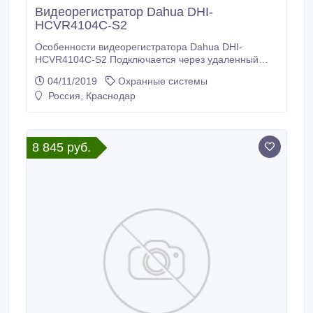
Видеорегистратор Dahua DHI-
HCVR4104C-S2
Особенности видеорегистратора Dahua DHI-
HCVR4104C-S2 Подключается через удаленный
Web – интерфейс к Windows, Android, IOS;
04/11/2019
Охранные системы
Одновременное воспроизведение всех каналов и
Россия, Краснодар
удобное меню поиска по архиву; Имеет несколько
режимов записи: постоянный, по расписанию, по
событиям (движение, датчик, тревога).
8 845 руб.