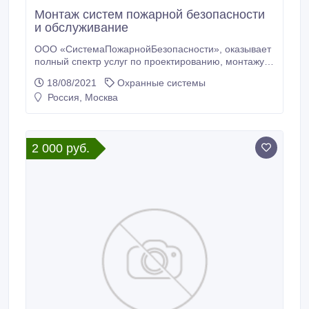
Монтаж систем пожарной безопасности
и обслуживание
ООО «СистемаПожарнойБезопасности», оказывает
полный спектр услуг по проектированию, монтажу и
обслуживанию систем пожарной безопасности,
18/08/2021
Охранные системы
охранных систем и систем сигнализации в Москве и
Россия, Москва
Московском регионе. Профессиональное
исполнение, опыт, выгодные условия
сотрудничества и низкие цены на услуги пожарной
безопасности.
2 000 руб.