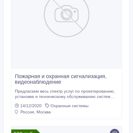
Пожарная и охранная сигнализация,
видеонаблюдение
Предлагаем весь спектр услуг по проектированию,
установке и техническому обслуживанию систем
пожарной, охранной безопасности в Москве и
14/12/2020
Охранные системы
Московской области: АПС, АУПТ, СОУЭ, СКУД,
Россия, Москва
системы пожаротушения, системы
видеонаблюдения. 1. Автоматическая пожарная
сигнализация с обнаружением возгорания на
ранней стадии 2.