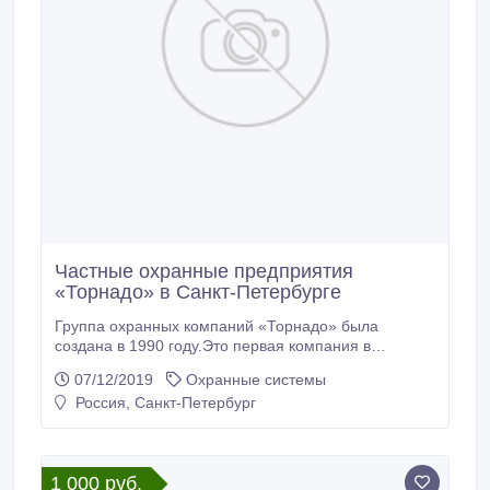
на столб.
Частные охранные предприятия
«Торнадо» в Санкт-Петербурге
Группа охранных компаний «Торнадо» была
создана в 1990 году.Это первая компания в
северной столице, открывшая в 1994 году частный
07/12/2019
Охранные системы
пульт централизованной охраны и разбившая,
Россия, Санкт-Петербург
таким образом, монополию «Вневедомственной
охраны». Многие охранные предприятия Санкт-
Петербурга являются нашими последователями и
учениками.
1 000 руб.