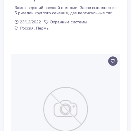
Замок верхний врезной с тягами. Засов выполнен из
5 ригелей круглого сечения, две вертикальные тяги.
Секретность 250 000 комбинаций. Устанавливается
23/12/2022
Охранные системы
в металлические двери толщиной 40-50мм. Замок
Россия, Пермь
закрывается и открывается только с помощью
ключа. Имеет защиту от высверливания механизма.
Ключ с широкой двусторонней бородкой Адрес
магазина: пр.