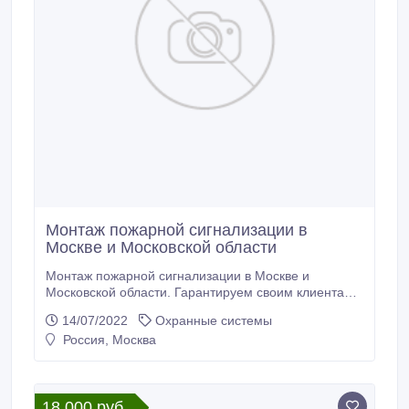
Монтаж пожарной сигнализации в
Москве и Московской области
Монтаж пожарной сигнализации в Москве и
Московской области. Гарантируем своим клиентам:
- Бесплатный экспертный анализ существующего
14/07/2022
Охранные системы
проекта пожарной сигнализации Вашего объекта; -
Россия, Москва
Предложения по корректировке существующего
проекта для снижения стоимости работ и
оборудования; - Прохождение проверок МЧС; -
Четкое соблюдение сроков; - Выгодные цены.
18 000 руб.