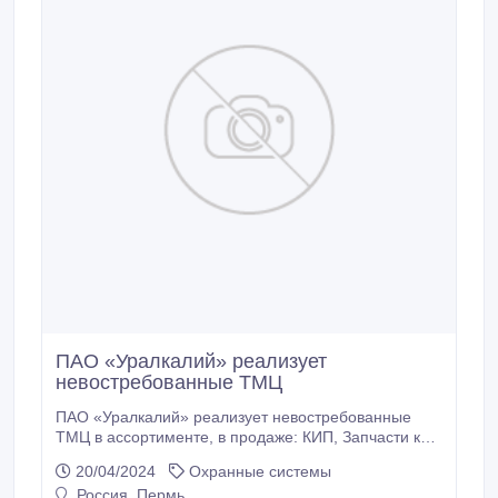
ПАО «Уралкалий» реализует
невостребованные ТМЦ
ПАО «Уралкалий» реализует невостребованные
ТМЦ в ассортименте, в продаже: КИП, Запчасти к
горно-шахтному оборудованию, обогатительное
20/04/2024
Охранные системы
оборудование, Трубопроводная арматура, Насосы,
Россия, Пермь
запчасти к насосам, Инструмент, Конвейеры,