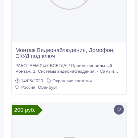
Монтаж Видеонаблюдения, Домофон,
СКУД под ключ
РАБОТАЕМ 24/7 ВСЕГДА!!! Профессиональный
монтаж: 1. Системы видеонаблюдения: - Самый
бюджетный вариант от 5500 руб.; - Камеры АНD от
14/05/2020
Охранные системы
1 до 5 мп. - IP камеры от 1 до 8 мп. - Wi-fi IP
Россия, Оренбург
камеры; - Камеры на 360 градусов; -
Видеорегистраторы гибридные, IP, Wi-fi. 2. Системы
контроля и управлением доступа (СКУД),
видеодомофоны IP и АHD; 3.
200 руб.