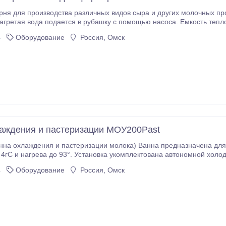
ня для производства различных видов сыра и других молочных пр
4
Оборудование
Россия, Омск
аждения и пастеризации МОУ200Past
и пастеризации молока) Ванна предназначена для приготовления смеси, охлаждения до
укомплектована автономной холодильной установкой. Так же данная установка,
мой нагрева, которая позволяет производить пастеризацию молока (возможен нагрев до 65°)
4
Оборудование
Россия, Омск
золяции используется вспененный полиуретан.