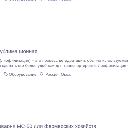
сублимационная
– это процесс дегидратации, обычно используемый для того, чтобы сохранить скоропортящийся
 сделать его более удобным для транспортировки. Лиофилизация 
х физической и биологической целостности после хранения в течен
4
Оборудование
Россия, Омск
варня МС-50 для фермерских хозяйств