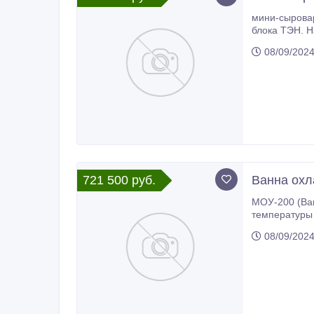
мини-сыровар
блока ТЭН. Нагретая вода подается в рубашку с помощью насоса. Емкость теплоизолированная толщина ТИ - 50мм.Общая
08/09/202
721 500 руб.
Ванна охл
МОУ-200 (Ванна охлаждения 
температуры 4гС и нагрева до 93°. Установка 
укомплектованная бойлерной систе
08/09/202
В качестве и