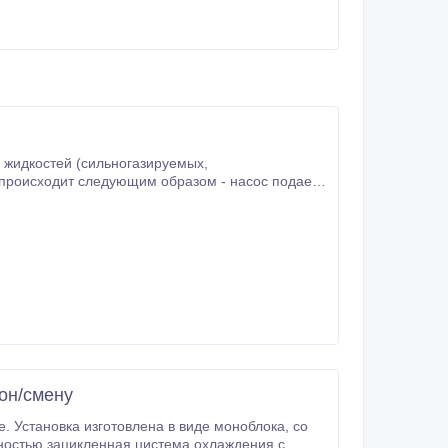
антикаплей закрывается и окончательно
он/смену