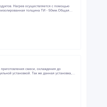
одуктов. Нагрев осуществляется с помощью
потребляемая мощность 10.2 кВт. Температура нагрева до 95 оС.Частота вращения мешалки от 1 до 18 об/мин , регулируется.