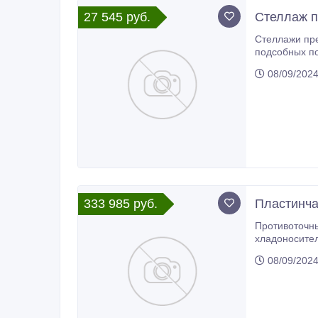
27 545 руб.
Стеллаж 
Стеллажи предназначены 
подсобных помещениях, холодильных камерах. Ножки стеллажей 
неровности п
08/09/202
333 985 руб.
Пластинча
Противоточны
хладоносителя можно использовать воду
08/09/202