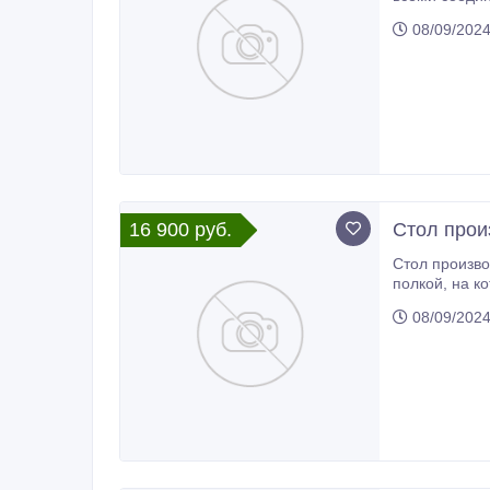
08/09/202
16 900 руб.
Стол прои
Стол производственн
полкой, на которой можно хранить различную утварь. Ножки стола снабжены регуляторами высоты, что позволяет устранять
неровности п
08/09/202
процессов.