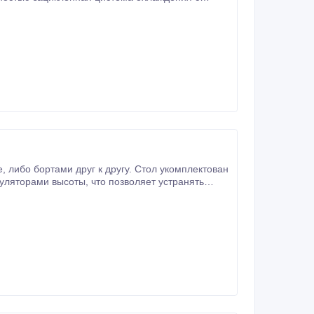
лером и сенсорной панелью управления.
ван
водстве для проведения технологических