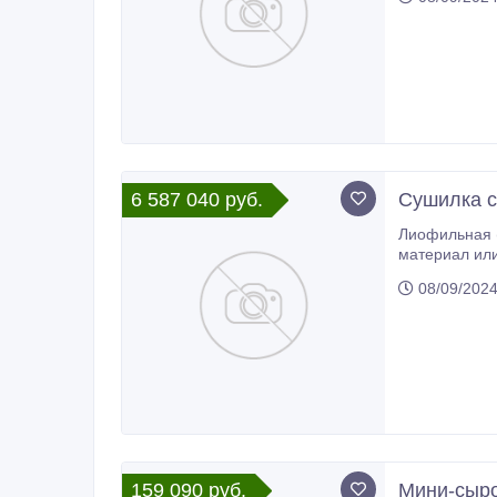
заказе) .
6 587 040 руб.
Сушилка 
Лиофильная (лиофилизация) 
материал или
сохранение и
08/09/202
159 090 руб.
Мини-сыро