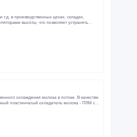
900 х 400 х 1600 мм.
енного охлаждения молока в потоке. В качестве
ы FUNKE (GERMANY) из нержавеющей стали, предназначен для охлаждения молока.