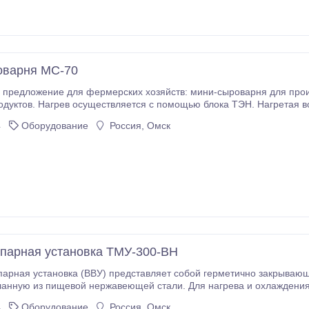
оварня МС-70
предложение для фермерских хозяйств: мини-сыроварня для произ
дуктов. Нагрев осуществляется с помощью блока ТЭН. Нагретая в
лоизолированная толщина ТИ - 50мм. Общая потребляемая мощнос
4
Оборудование
Россия, Омск
парная установка ТМУ-300-ВН
 установка (ВВУ) представляет собой герметично закрывающуюся, термоизолированную цилин
тве теплоносителя может использоваться вода, пар или глицерин (вид теплоносителя оговаривается при
4
Оборудование
Россия, Омск