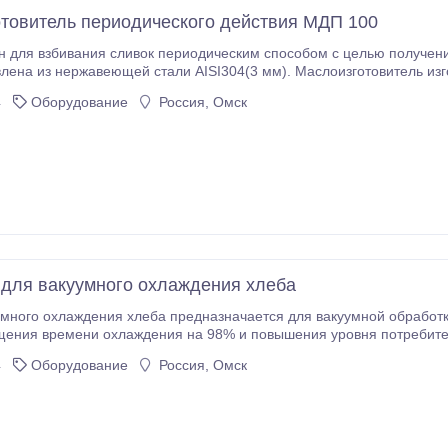
товитель периодического действия МДП 100
ческим способом с целью получения и обработки масляного зерна. Внутренняя
а из нержавеющей стали AISI304(3 мм). Маслоизготовитель изготовлен с панельной рубашк
ней стороне бункера. В рубашку падается ледяная вода, что приводит к увелечению скорости взбивания
4
Оборудование
Россия, Омск
ичение качества получаемого продукта.
 для вакуумного охлаждения хлеба
много охлаждения хлеба предназначается для вакуумной обработк
ия времени охлаждения на 98% и повышения уровня потребительских свойств и 
хлаждения: - сокращение времени охлаждения (быстрое охлаждени
4
Оборудование
Россия, Омск
ериальной обсемененности хлеба перед упаковкой; - продление сроков
 температуры кипения воды от атмосферного