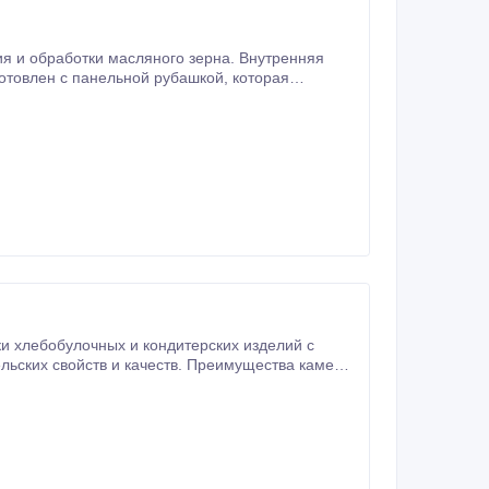
ой, которая
и хлебобулочных и кондитерских изделий с
качеств. Преимущества камеры
е с температуры 96 oС внутри батона до 20-30