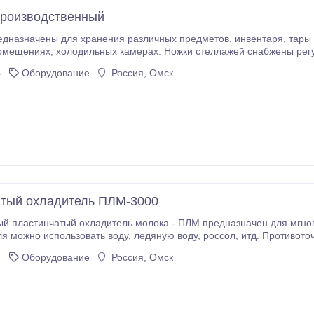
производственный
для хранения различных предметов, инвентаря, тары и т.д. в производственных цехах, складах,
снабжены регуляторами высоты, что позволяет устранять
ола.17545 Материал изготовления пищевая сталь AISI 304. Размер 
4
Оборудование
Россия, Омск
тый охладитель ПЛМ-3000
й пластинчатый охладитель молока - ПЛМ предназначен для мгнов
, ледяную воду, россол, итд. Противоточный пластинчатый охладитель молока - ПЛМ с
использованием пластин
4
Оборудование
Россия, Омск