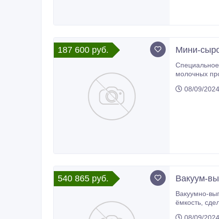
187 600 руб.
Мини-сыр
Специальное 
молочных про
Емкость теп
08/09/202
540 865 руб.
Вакуум-вы
Вакуумно-выпарная
ёмкость, сделанную из пищевой нержавеющей стали. Для нагрева и охлаждения емкость оснащена «рубашкой» для
теплоносителя. В качес
08/09/202