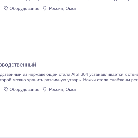
помощью генератора ледяной воды), щита управления с контрол
4
Оборудование
Россия, Омск
зводственный
ый из нержавеющей стали AISI 304 устанавливается к стене, либо бортами друг к другу. Стол укомплекто
ола. Габариты 900 х 600 х 900 мм. Используется в пищевом произ
4
Оборудование
Россия, Омск