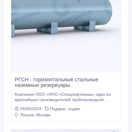
РГСН - горизонтальные стальные
наземные резервуары
Компания ООО «НПО «Спецнефтемаш» один из
крупнейших производителей трубопроводной
арматуры, емкостных приборов разного
26/09/2024
Подарю, отдам
назначения, резервуарной техники. Приоритетное
Россия, Москва
направление деятельности заключается в
проектировании и разработке, а также изготовлении
резервуаров и емкостей, сосудов для
машиностроительной, химической, газовой,