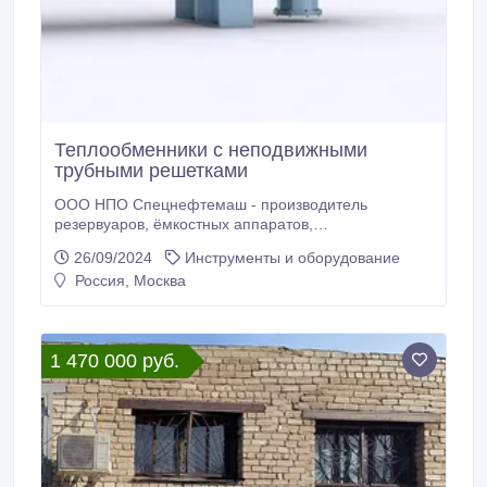
Теплообменники с неподвижными
трубными решетками
ООО НПО Спецнефтемаш - производитель
резервуаров, ёмкостных аппаратов,
сепарационного оборудования, теплообменного
26/09/2024
Инструменты и оборудование
оборудования и запорно-регулирующей арматуры.
Россия, Москва
Благодаря собственному производству мы
предлагаем конкурентные цены на рынках РФ и
СНГ. Мы предлагаем новые Теплообменники с
неподвижными трубными решетками отличного
1 470 000 руб.
качества по низким ценам.