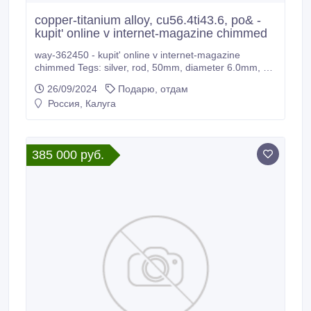
copper-titanium alloy, cu56.4ti43.6, po& -
kupit' online v internet-magazine chimmed
way-362450 - kupit' online v internet-magazine
chimmed Tegs: silver, rod, 50mm, diameter 6.0mm, as
d& - kupit' online v internet-magazine chimmed tin, foil
26/09/2024
Подарю, отдам
300x300mm, thickness 0.20mm, & - kupit' online v
Россия, Калуга
internet-magazine chimmed iron, rod, 100mm,
diameter 6.
385 000 руб.