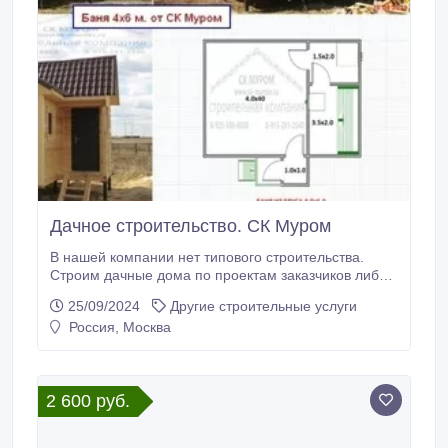
Дачное строительство. СК Муром
В нашей компании нет типового строительства.
Строим дачные дома по проектам заказчиков либо
совместно с заказчиками составляем проект
25/09/2024
Другие строительные услуги
будущего дома исходя из их пожеланий. Такой
Россия, Москва
подход к делу позволяет более конкретно учесть, а
затем и воплотить в жизнь, оптимальную
планировку строящегося здания. Производим
работы «под ключ».
2 600 руб.