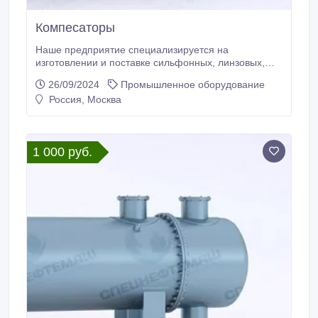
Компесаторы
Наше предприятие специализируется на
изготовлении и поставке сильфонных, линзовых,
сальниковых компенсаторах. Компенсаторы
26/09/2024
Промышленное оборудование
сильфонные и линзовые бывают осевыми,
Россия, Москва
угловыми, сдвиговыми; они универсальны для
тепловых сетей и ТЭЦ, металлургических и горно-
обогатительных комбинатов,
нефтегазодобывающих и перерабатывающих
1 000 руб.
заводов, а также применяются на проектирующихся
и строящихся трубопроводах.