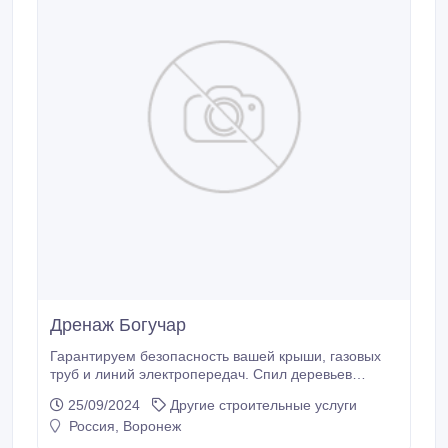
Дренаж Богучар
Гарантируем безопасность вашей крыши, газовых
труб и линий электропередач. Спил деревьев
методом промышленного альпинизма. Абрамовка.
25/09/2024
Другие строительные услуги
Вывезти мусор. Аккуратно по доступным ценам.
Россия, Воронеж
Спилить деревья и ветки бензопилами область.
Новая Усмань. Расчистка участок. Мы работаем в