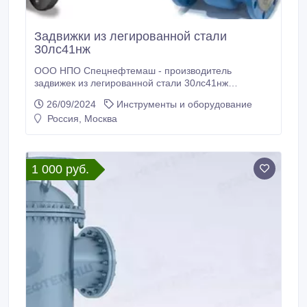
Задвижки из легированной стали
30лс41нж
ООО НПО Спецнефтемаш - производитель
задвижек из легированной стали 30лс41нж
Благодаря собственному производству мы
26/09/2024
Инструменты и оборудование
предлагаем конкурентные цены на рынках РФ и
Россия, Москва
СНГ. Задвижка из легированной стали 30лс41нж
применяется в качестве запорных устройств на
жидкие, газообразные неагрессивные
нефтепродукты, газ, воду и пар.
1 000 руб.