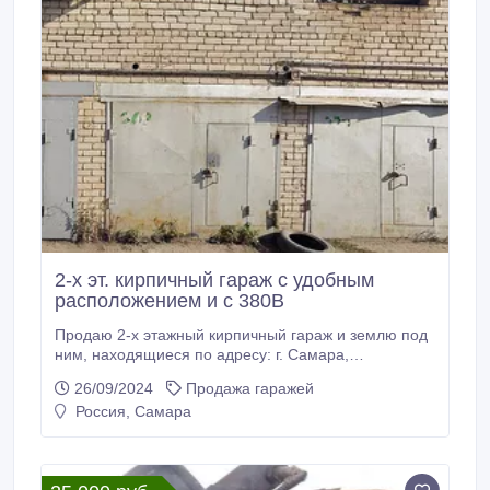
2-х эт. кирпичный гараж с удобным
расположением и с 380В
Продаю 2-х этажный кирпичный гараж и землю под
ним, находящиеся по адресу: г. Самара,
Промышленный район, ул. 22 Партсъезда, д. 201,
26/09/2024
Продажа гаражей
тер. ГСК 749 1-я очередь (напротив Парк Хауса,
Россия, Самара
прилегает к территории завода имени А. М.
Тарасова) 1эт. + 2эт. = 34, 3м2 + погреб примерно
9м2 Земля в собственности. Напряжение: 220В +
380В Охраняемая территория.