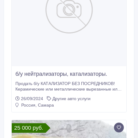
б/у нейтрализаторы, катализаторы.
Продать б/у КАТАЛИЗАТОР БЕЗ ПОСРЕДНИКОВ!
Керамические или металлические вырезанные или
выбитые внутренности с промышленных и
26/09/2024
Другие авто услуги
автомобильных катализаторов (нейтрализаторов), с
Россия, Самара
сажевых фильтров покупаем дорого в Самаре.
Интересуют лишь извлечённые внутренности, сама
начинка, вставка, картридж без асбеста, паронита,
ваты.
25 000 руб.