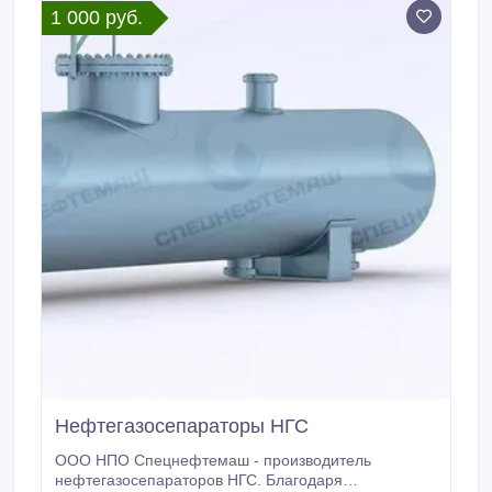
1 000 руб.
агропромышленной отраслей.
Нефтегазосепараторы НГС
ООО НПО Спецнефтемаш - производитель
нефтегазосепараторов НГС. Благодаря