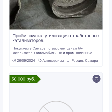
Приём, скупка, утилизация отработанных
катализаторов.
Покупаем в Самаре по высоким ценам б/у
катализаторы автомобильные и промышленные
оптом и в розницу. Приём автомобильных б/у
26/09/2024
Автосервисы
Россия, Самара
катализаторов всех видов и типов. Скупаем
керамические, металлические катализаторы,
промышленные и сажевые фильтры. Интересует
лишь то, что внутри катализатора, сама начинка,
50 000 руб.
вставка, картридж БЕЗ асбеста, паронита, ваты.