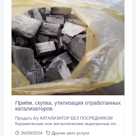
Приём, скупка, утилизация отработанных
катализаторов.
Продать б/у КАТАЛИЗАТОР БЕЗ ПОСРЕДНИКОВ!
Керамические или металлические вырезанные или
выбитые внутренности с промышленных и
26/09/2024
Другие авто услуги
автомобильных катализаторов (нейтрализаторов), с