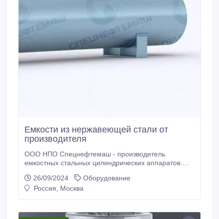
Емкости из нержавеющей стали от
производителя
ООО НПО Спецнефтемаш - производитель
емкостных стальных цилиндрических аппаратов.
Благодаря собственному производству мы
26/09/2024
Оборудование
предлагаем конкурентные цены на рынках РФ и
Россия, Москва
СНГ. Мы предлагаем новые Аппараты емкостные
стальные цилиндрические отличного качества по
низким ценам. На нашем складе в наличии
Аппараты емкостные стальные цилиндрические