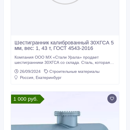
Шестигранник калиброванный 30ХГСА 5
мм, вес: 1, 43 т, ГОСТ 4543-2016
Компания ООО МХ «Стали Урала» продает
шестигранники 30ХГСА со склада. Сталь, которая
будет служить вам долгие годы. Доставка по всей
26/09/2024
Строительные материалы
России (от 100кг), экспорт в страны СНГ. *
Россия, Екатеринбург
Шестигранник калиброванный 30ХГСА 5 мм, вес: 1,
43 т, ГОСТ 8560-78, ГОСТ 4543-2016, 385000 руб. с
НДС * Еще из наличия: * Шестигранник
калиброванный 30ХГСА 5, 5 мм, остаток: 0, 4 т,
1 000 руб.
цена: 385000 руб.