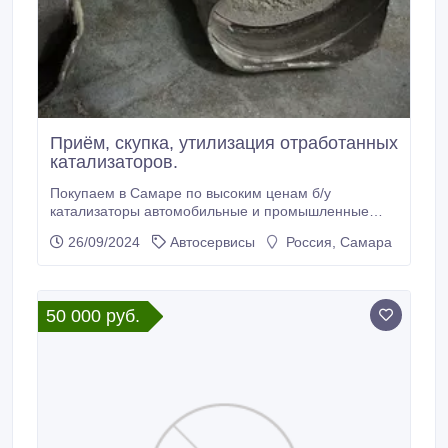
Приём, скупка, утилизация отработанных
катализаторов.
Покупаем в Самаре по высоким ценам б/у
катализаторы автомобильные и промышленные
оптом и в розницу. Приём автомобильных б/у
26/09/2024
Автосервисы
Россия, Самара
катализаторов всех видов и типов. Скупаем
керамические, металлические катализаторы,
промышленные и сажевые фильтры. Интересует
лишь то, что внутри катализатора, сама начинка,
50 000 руб.
вставка, картридж БЕЗ асбеста, паронита, ваты.