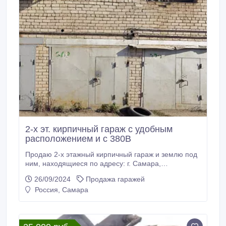
2-х эт. кирпичный гараж с удобным
расположением и с 380В
Продаю 2-х этажный кирпичный гараж и землю под
ним, находящиеся по адресу: г. Самара,
Промышленный район, ул. 22 Партсъезда, д. 201,
26/09/2024
Продажа гаражей
тер. ГСК 749 1-я очередь (напротив Парк Хауса,
Россия, Самара
прилегает к территории завода имени А. М.
Тарасова) 1эт. + 2эт. = 34, 3м2 + погреб примерно
9м2 Земля в собственности. Напряжение: 220В +
380В Охраняемая территория.