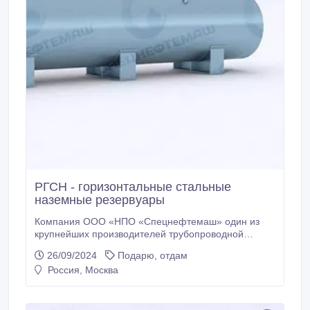
РГСН - горизонтальные стальные
наземные резервуары
Компания ООО «НПО «Спецнефтемаш» один из
крупнейших производителей трубопроводной
арматуры, емкостных приборов разного
26/09/2024
Подарю, отдам
назначения, резервуарной техники. Приоритетное
Россия, Москва
направление деятельности заключается в
проектировании и разработке, а также изготовлении
резервуаров и емкостей, сосудов для
машиностроительной, химической, газовой,