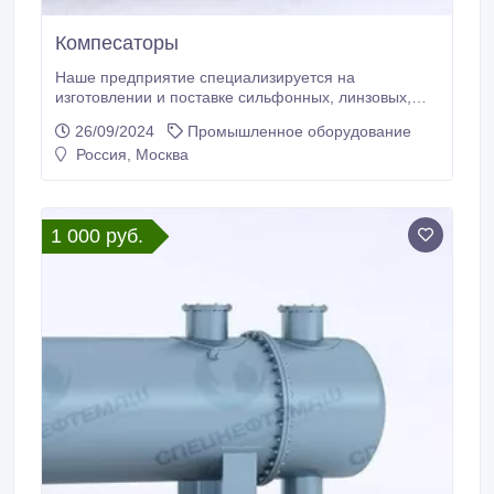
Компесаторы
Наше предприятие специализируется на
изготовлении и поставке сильфонных, линзовых,
сальниковых компенсаторах. Компенсаторы
26/09/2024
Промышленное оборудование
сильфонные и линзовые бывают осевыми,
Россия, Москва
угловыми, сдвиговыми; они универсальны для
тепловых сетей и ТЭЦ, металлургических и горно-
обогатительных комбинатов,
нефтегазодобывающих и перерабатывающих
1 000 руб.
заводов, а также применяются на проектирующихся
и строящихся трубопроводах.