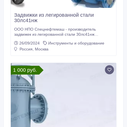
Задвижки из легированной стали
30лс41нж
ООО НПО Спецнефтемаш - производитель
задвижек из легированной стали 30лс41нж
Благодаря собственному производству мы
26/09/2024
Инструменты и оборудование
предлагаем конкурентные цены на рынках РФ и
Россия, Москва
СНГ. Задвижка из легированной стали 30лс41нж
применяется в качестве запорных устройств на
жидкие, газообразные неагрессивные
нефтепродукты, газ, воду и пар.
1 000 руб.