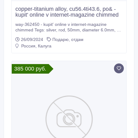
copper-titanium alloy, cu56.4ti43.6, po& -
kupit' online v internet-magazine chimmed
way-362450 - kupit' online v internet-magazine
chimmed Tegs: silver, rod, 50mm, diameter 6.0mm, as
d& - kupit' online v internet-magazine chimmed tin, foil
26/09/2024
Подарю, отдам
300x300mm, thickness 0.20mm, & - kupit' online v
Россия, Калуга
internet-magazine chimmed iron, rod, 100mm,
diameter 6.
385 000 руб.