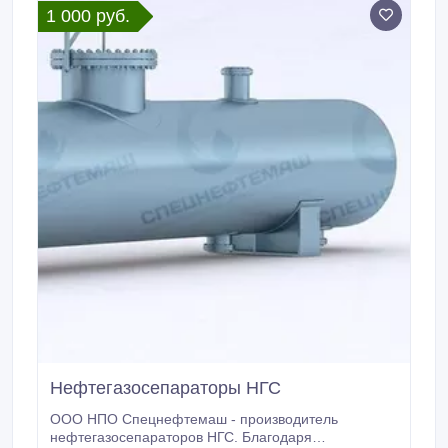
1 000 руб.
агропромышленной отраслей.
Нефтегазосепараторы НГС
ООО НПО Спецнефтемаш - производитель
нефтегазосепараторов НГС. Благодаря