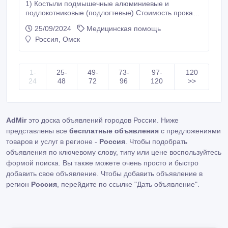
1) Костыли подмышечные алюминиевые и
подлокотниковые (подлогтевые) Стоимость проката
1-ый месяц 14 рублей/сутки, 2-ой месяц 9 рублей/
25/09/2024
Медицинская помощь
сутки, 3-ий месяц 8 рублей/сутки, 4-ий месяц 7
Россия, Омск
рублей/сутки, 5-ий месяц 7 рублей/сутки, 6-ий месяц
5 рублей/сутки, Залог 1000 рублей. 2) Костыли
детские деревянные или алюминиевые Стоимость
проката 1-ый месяц 10 рублей/сутки, 2-ой месяц 10
1-
25-
49-
73-
97-
120
рублей/сутки, 3-ий месяц 8 рублей/сутки, 4-ий месяц
24
48
72
96
120
>>
5 рублей/сутки, 5-ий месяц 5 рублей/сутки, 6-ий
месяц 5 рублей/сутки, Залог 1000 рублей.
AdMir
это доска объявлений городов России. Ниже
представлены все
бесплатные объявления
с предложениями
товаров и услуг в регионе -
Россия
. Чтобы подобрать
объявления по ключевому слову, типу или цене воспользуйтесь
формой поиска. Вы также можете очень просто и быстро
добавить свое объявление. Чтобы добавить объявление в
регион
Россия
, перейдите по ссылке
"Дать объявление"
.