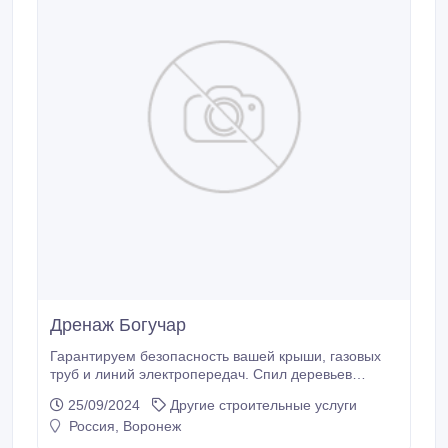
Дренаж Богучар
Гарантируем безопасность вашей крыши, газовых
труб и линий электропередач. Спил деревьев
методом промышленного альпинизма. Абрамовка.
25/09/2024
Другие строительные услуги
Вывезти мусор. Аккуратно по доступным ценам.
Россия, Воронеж
Спилить деревья и ветки бензопилами область.
Новая Усмань. Расчистка участок. Мы работаем в