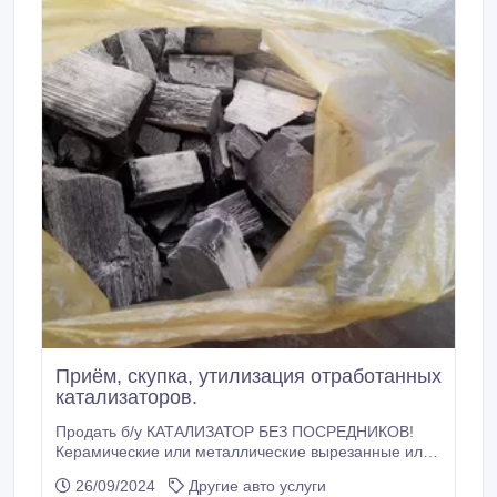
Приём, скупка, утилизация отработанных
катализаторов.
Продать б/у КАТАЛИЗАТОР БЕЗ ПОСРЕДНИКОВ!
Керамические или металлические вырезанные или
выбитые внутренности с промышленных и
26/09/2024
Другие авто услуги
автомобильных катализаторов (нейтрализаторов), с