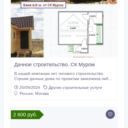
Дачное строительство. СК Муром
В нашей компании нет типового строительства.
Строим дачные дома по проектам заказчиков либо
совместно с заказчиками составляем проект
25/09/2024
Другие строительные услуги
будущего дома исходя из их пожеланий. Такой
Россия, Москва
подход к делу позволяет более конкретно учесть, а
затем и воплотить в жизнь, оптимальную
планировку строящегося здания. Производим
работы «под ключ».
2 600 руб.