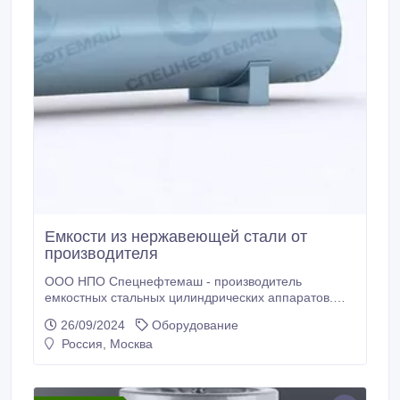
Емкости из нержавеющей стали от
производителя
ООО НПО Спецнефтемаш - производитель
емкостных стальных цилиндрических аппаратов.
Благодаря собственному производству мы
26/09/2024
Оборудование
предлагаем конкурентные цены на рынках РФ и
Россия, Москва
СНГ. Мы предлагаем новые Аппараты емкостные
стальные цилиндрические отличного качества по
низким ценам. На нашем складе в наличии
Аппараты емкостные стальные цилиндрические