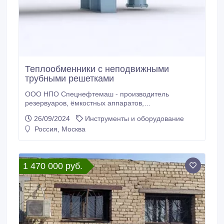
Теплообменники с неподвижными
трубными решетками
ООО НПО Спецнефтемаш - производитель
резервуаров, ёмкостных аппаратов,
сепарационного оборудования, теплообменного
26/09/2024
Инструменты и оборудование
оборудования и запорно-регулирующей арматуры.
Россия, Москва
Благодаря собственному производству мы
предлагаем конкурентные цены на рынках РФ и
СНГ. Мы предлагаем новые Теплообменники с
неподвижными трубными решетками отличного
1 470 000 руб.
качества по низким ценам.