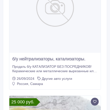
б/у нейтрализаторы, катализаторы.
Продать б/у КАТАЛИЗАТОР БЕЗ ПОСРЕДНИКОВ!
Керамические или металлические вырезанные или
выбитые внутренности с промышленных и
26/09/2024
Другие авто услуги
автомобильных катализаторов (нейтрализаторов), с
Россия, Самара
сажевых фильтров покупаем дорого в Самаре.
Интересуют лишь извлечённые внутренности, сама
начинка, вставка, картридж без асбеста, паронита,
ваты.
25 000 руб.